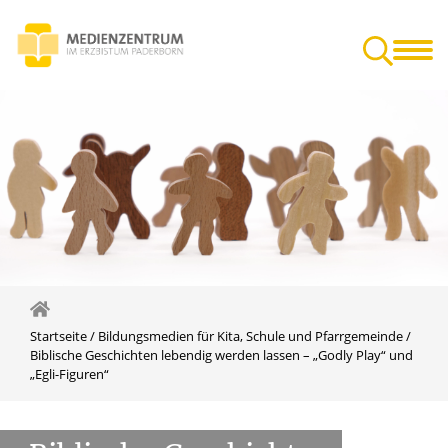
en für Kita,
Veranstaltungen in Paderborn
Gut zu wissen
farrgemeinde
Startseite
/
Bildungsmedien für Kita, Schule und Pfarrgemeinde
/
Biblische Geschichten lebendig werden lassen – „Godly Play“ und
„Egli-Figuren“