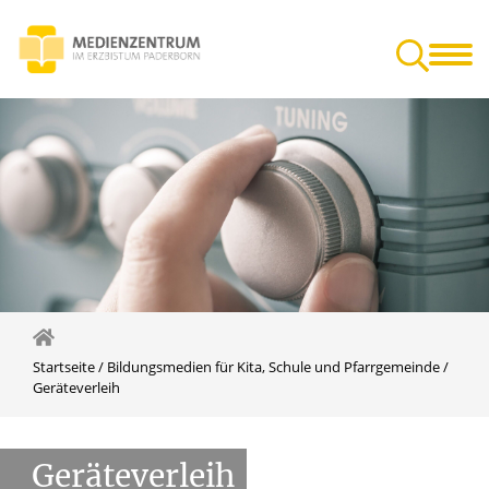
en für Kita,
Veranstaltungen in Paderborn
Gut zu wissen
farrgemeinde
Startseite
/
Bildungsmedien für Kita, Schule und Pfarrgemeinde
/
Geräteverleih
Geräteverleih