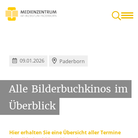
en für Kita,
Veranstaltungen in Paderborn
Gut zu wissen
farrgemeinde
09.01.2026
Paderborn
Alle
Bilderbuchkinos
im
Überblick
Hier erhalten Sie eine Übersicht aller Termine