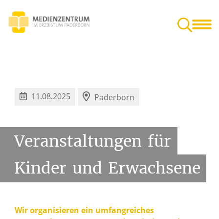
en für Kita,
Veranstaltungen in Paderborn
Gut zu wissen
farrgemeinde
11.08.2025
Paderborn
Veranstaltungen
für
Kinder
und
Erwachsene
Wir organisieren ein umfangreiches